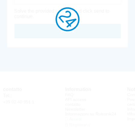
Solve the provided captcha and click send to
continue.
Inoltra
contatto
Information
Not
FAQ
Cond
Tel.:
API access
Priv
+39 02 40 951 1
contatto
cert
Newsletter
Info
Informazioni su Rutronik24
Whi
Impo
Accedi
Registrarsi