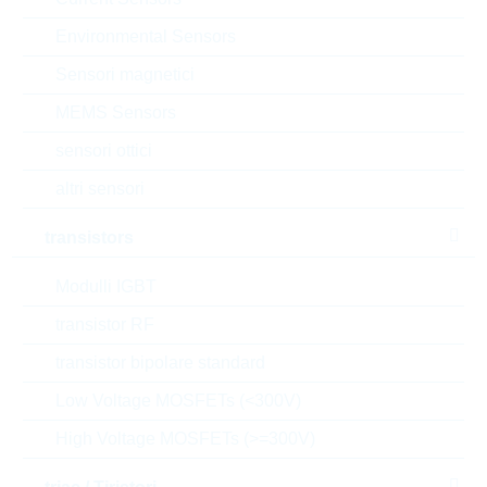
Richiesta d'offerta o ordine:
Environmental Sensors
Sensori magnetici
Quantità
MEMS Sensors
sensori ottici
Aggiungi al carrello
altri sensori
Stock Info
Please login
transistors
Prezzo
0,0104
$
unitario
Modulli IGBT
Valore
transistor RF
31,20
$
totale
transistor bipolare standard
Gli articoli presenti nel carrello possono essere
Low Voltage MOSFETs (<300V)
ordinati o , se si desiderate aspettare, potete inviarci
una richiesta di offerta non vincolante, per gli articoli
High Voltage MOSFETs (>=300V)
selezionati
l’e-commerce R24 è dedicato solo ai clienti e non a