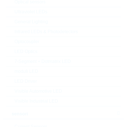
Optical sensors
Matchcode:
S-LMUN2232LT1G
Rutronik No.:
TDSTD9870
Ultraviolet LEDs
VPE:
3000
General Lighting
MOQ:
3000
Infrared LEDs & Photodetectors
dimensioni:
SOT23
confezione:
REEL
Optocoupler
Trova alternative
LED Optics
datasheet/scheda tecnica
7-Segment + Dotmatrix LED
aggiungi al progetto
moduli LED
LED Driver
Campionature
Visible Automotive LED
Visible Industrial LED
Download the free
Library Loader
to convert this file for
sensori
your ECAD Tool
Current Sensors