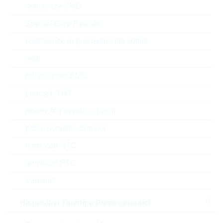
resistenze SMD
Stato
China
Special Chip Resistor
Resistenze di precisione filo sottile
Tempo di consegna
16 Settimane
standard
melf
reti resistive SMD
Leaded, THT
Alternative
power, filo avvolto, chassi
potenziometro, trimmer
termistori NTC
termistori PTC
Varistore
dispositivi Timing e Piezo ceramici