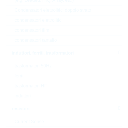
(e.g. Leaded, HiQ, Array, etc.)
V(CEO)
50 V
Condensatori elettrolitici doppio strato
Current gain
30
condensatori elettrolitici
condensatori film
P(tot)
0.246 W
condensatori tantalio
V(CBO)
50 V
induttori, ferriti, trasformatori
Automotive
AEC-Q(101)
trasformatori 50Hz
RoHS Status
RoHS-conform
ferriti
trasformatori HF
Tipo di confezione
REEL
induttori
resistori
EAR99
Current Sense
Numero di tariffa doganale
85412900000