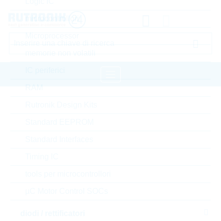
Logic IC
microcontrollori
Microprocessor
memorie non volatili
IC periferici
RAM
pagina iniziale
Semiconduttori
Rutronik Design Kits
transistors
transistor bipolare standard
Standard EEPROM
LRC transistor bipolare standard
Standard Interfaces
Timing IC
Accedere oppure registrarsi al sito , per visualizzare
prezzi speciali, termini di consegna e informazioni di
tools per microcontrollori
stock in tempo reale
µC Motor Control SOCs
S-LMUN2232LT1G
diodi / rettificatori