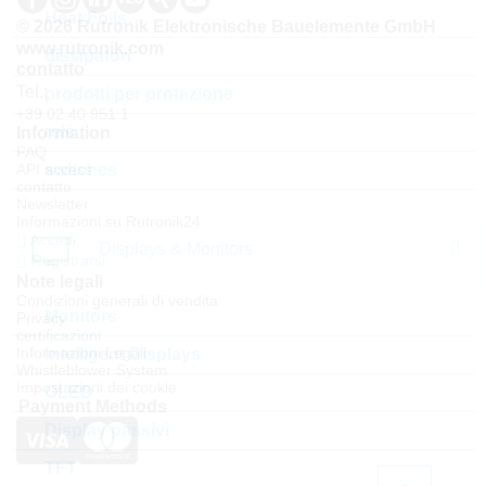
Heat Foils
© 2026 Rutronik Elektronische Bauelemente GmbH
www.rutronik.com
dissipatori
contatto
Tel.:
prodotti per protezione
+39 02 40 951 1
relè
Information
FAQ
switches
API access
contatto
Newsletter
Informazioni su Rutronik24
Accedi
Displays & Monitors
Registrarsi
Note legali
Condizioni generali di vendita
Monitors
Privacy
certificazioni
Informazioni Legali
Intelligent Displays
Whistleblower System
Impostazioni dei cookie
OLED
Payment Methods
Display passivi
TFT