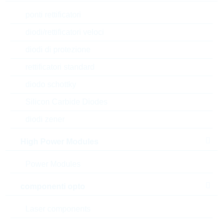
ponti rettificatori
diodi/rettificatori veloci
diodi di protezione
rettificatori standard
diodo schottky
Silicon Carbide Diodes
diodi zener
High Power Modules
Power Modules
l'immagine mostrata è solamente rappresentativa
componenti opto
Description:
DIGI-TRANS. 4.7K/4.7K
SOT23
Laser components
Produttore:
LRC