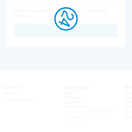
Solve the provided captcha and click send to
continue.
Inoltra
contatto
Information
Not
FAQ
Cond
Tel.:
API access
Priv
+39 02 40 951 1
contatto
cert
Newsletter
Info
Informazioni su Rutronik24
Whi
Impo
Accedi
Registrarsi