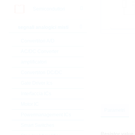
Semiconduttori
segnali analogici misti
Convertitori A/D
AC/DC Converter
amplificatori
Convertitori DC/DC
Gate Driver Ics
Interfaccia ICs
Motor IC
Parametri
Powermanagement ICs
Smart Switches
Resistor value