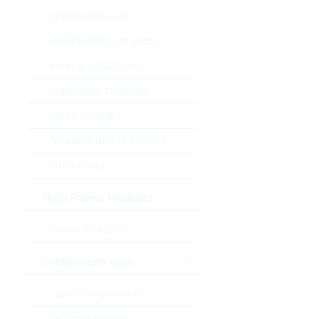
ponti rettificatori
diodi/rettificatori veloci
diodi di protezione
rettificatori standard
diodo schottky
Silicon Carbide Diodes
diodi zener
High Power Modules
Power Modules
componenti opto
Laser components
Optical sensors