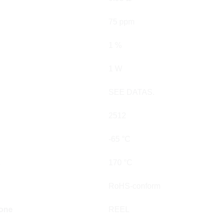
75 ppm
1 %
1 W
SEE DATAS.
2512
-65 °C
.
170 °C
RoHS-conform
ione
REEL