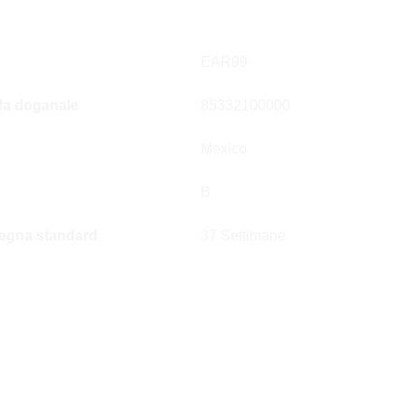
EAR99
ffa doganale
85332100000
Mexico
B
egna standard
37 Settimane