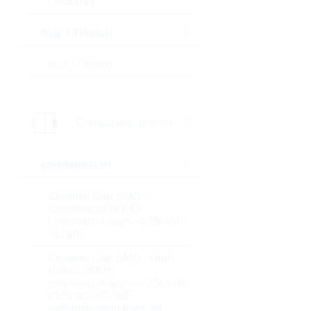
(>=300V)
triac / Tiristori
triac / Tiristori
Componenti passivi
condensatori
Ceramic Cap SMD -
Commercial (KKK)
commercial apps <=250Vdc;
<1,0µF
Ceramic Cap SMD - High
Values (KKH)
commercial apps >=350Vdc;
250Vac; >=1,0µF
softtermination parts all