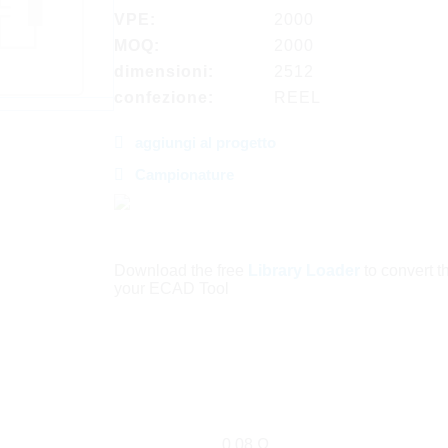
VPE:
2000
MOQ:
2000
dimensioni:
2512
confezione:
REEL
aggiungi al progetto
Campionature
Download the free
Library Loader
to convert thi
your ECAD Tool
0.08 Ω