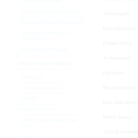
Standard Amplifier
Standard Voltage Reference
Temp.coeff.
Standard Voltage Regulators
Res.tolerance
Voltage References &
Supervisors
Power rating
regolatori di voltaggio
Automotive
circuiti integrati digitali
Package
BGA SSD
Min.oper.temp.
Communication IC
DRAM
Max.oper.temp
eMMC Memory
RoHS Status
Field Programmable Gate
Array
Tipo di confez
Logic IC