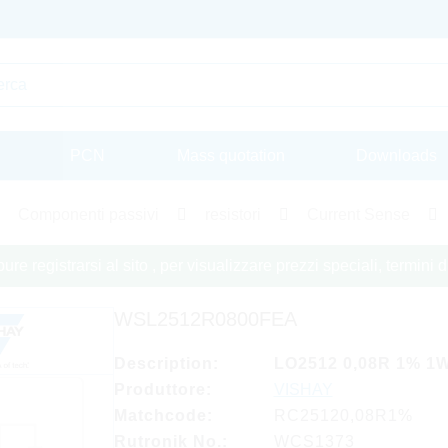
PCN
Mass quotation
Downloads
Componenti passivi
resistori
Current Sense
re registrarsi al sito , per visualizzare prezzi speciali, termini
WSL2512R0800FEA
Description:
LO2512 0,08R 1% 1
Produttore:
VISHAY
Matchcode:
RC25120,08R1%
Rutronik No.:
WCS1373