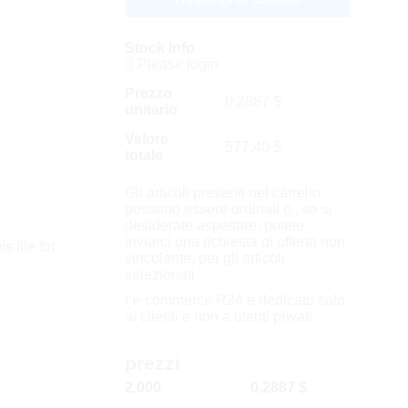
Stock Info
Please login
Prezzo
0,2887
$
unitario
Valore
577,40
$
totale
Gli articoli presenti nel carrello
possono essere ordinati o , se si
desiderate aspettare, potete
inviarci una richiesta di offerta non
s file for
vincolante, per gli articoli
selezionati
l’e-commerce R24 è dedicato solo
ai clienti e non a utenti privati.
prezzi
2.000
0,2887 $