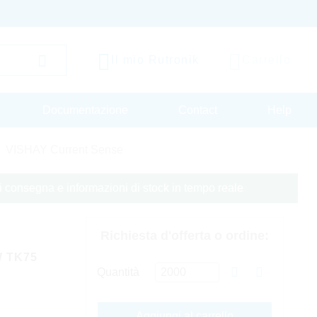
Il mio Rutronik
Carrello
Documentazione
Contact
Help
VISHAY Current Sense
 di consegna e informazioni di stock in tempo reale
Richiesta d'offerta o ordine:
W TK75
Quantità
Aggiungi al carrello