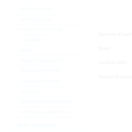
microcontrollori
Microprocessor
memorie non volatili
Numero di tari
IC periferici
Stato
RAM
Rutronik Design Kits
Codice- ABC
Standard EEPROM
Tempo di cons
Standard Interfaces
Timing IC
tools per microcontrollori
µC Motor Control SOCs
diodi / rettificatori