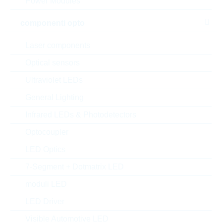
Power Modules
componenti opto
Laser components
Optical sensors
Ultraviolet LEDs
General Lighting
Infrared LEDs & Photodetectors
l'immagine mostrata è solamente rappresentativa
Optocoupler
Description:
LO2512 0,0016R 1% 3W
LED Optics
TK275
7-Segment + Dotmatrix LED
Produttore:
VISHAY
Matchcode:
RC25120,0016R1%
moduli LED
Rutronik No.:
WPR4453
LED Driver
VPE:
2000
Visible Automotive LED