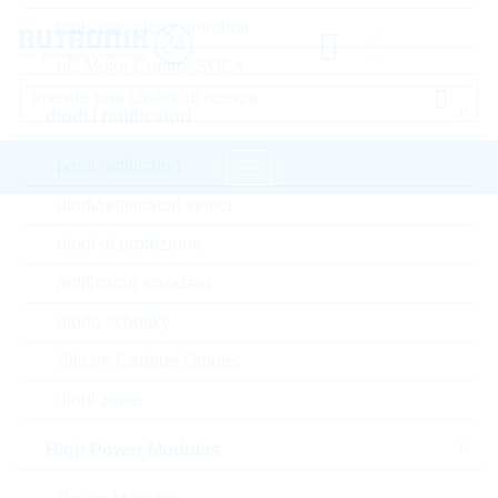
tools per microcontrollori
µC Motor Control SOCs
diodi / rettificatori
ponti rettificatori
diodi/rettificatori veloci
pagina iniziale
Componenti passivi
diodi di protezione
resistori
Current Sense
rettificatori standard
VISHAY Current Sense
diodo schottky
Silicon Carbide Diodes
Accedere oppure registrarsi al sito , per visualizzare
prezzi speciali, termini di consegna e informazioni di
diodi zener
stock in tempo reale
High Power Modules
WSLP25121L600FEA