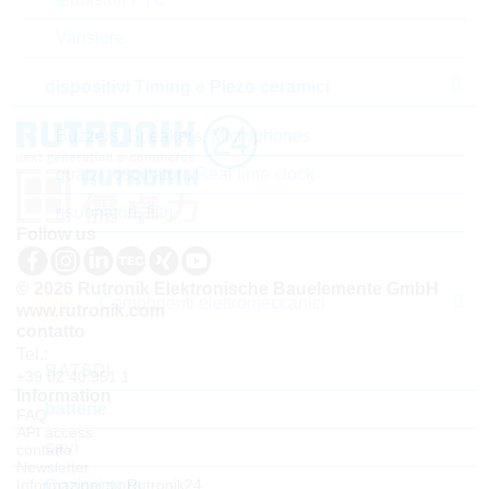
standard
Varistore
dispositivi Timing e Piezo ceramici
Buzzers, Speakers, Microphones
quarzi, oscillatori, Real time clock
risuonatori, filtri
Follow us
© 2026 Rutronik Elektronische Bauelemente GmbH
Componenti elettromeccanici
www.rutronik.com
contatto
Tel.:
BATSDI
+39 02 40 951 1
Information
batterie
FAQ
API access
cavi
contatto
Newsletter
Connectors
Informazioni su Rutronik24