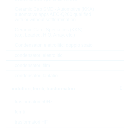
6.000
0,4777 $
Ceramic Cap SMD - Automotive (KKA)
automotive apps AEC-Q200 qualified
8.000
0,4731 $
with or without softtermination
Ceramic Cap - Specialties (KKS)
Parametri
(e.g. Leaded, HiQ, Array, etc.)
Condensatori elettrolitici doppio strato
Resistor value
0.0016 Ω
condensatori elettrolitici
Temp.coeff.
275 ppm
condensatori film
condensatori tantalio
Res.tolerance
1 %
induttori, ferriti, trasformatori
Power rating
3 W
trasformatori 50Hz
Automotive
SEE DATAS.
ferriti
Package
2512
trasformatori HF