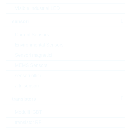
MOQ:
2000
dimensioni:
2512
Visible Industrial LED
confezione:
REEL
sensori
datasheet/scheda tecnica
Current Sensors
aggiungi al progetto
Environmental Sensors
Campionature
Sensori magnetici
MEMS Sensors
sensori ottici
Download the free
Library Loader
to convert this file for
your ECAD Tool
altri sensori
transistors
Richiesta d'offerta o ordine:
Modulli IGBT
Quantità
transistor RF