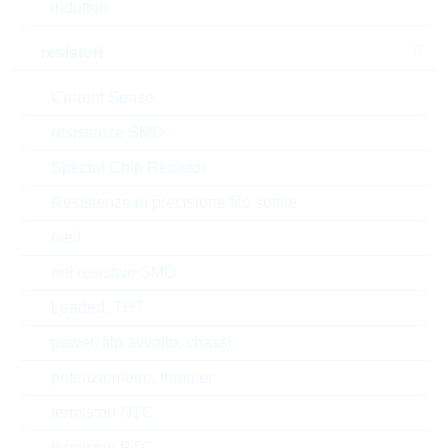
induttori
Min.oper.temp.
-65 °C
resistori
Max.oper.temp.
170 °C
Current Sense
RoHS Status
RoHS-conform
resistenze SMD
Tipo di confezione
REEL
Special Chip Resistor
Resistenze di precisione filo sottile
melf
EAR99
reti resistive SMD
Numero di tariffa doganale
85332100000
Leaded, THT
Stato
Israel
power, filo avvolto, chassi
potenziometro, trimmer
Codice- ABC
B
termistori NTC
Tempo di consegna
47 Settimane
termistori PTC