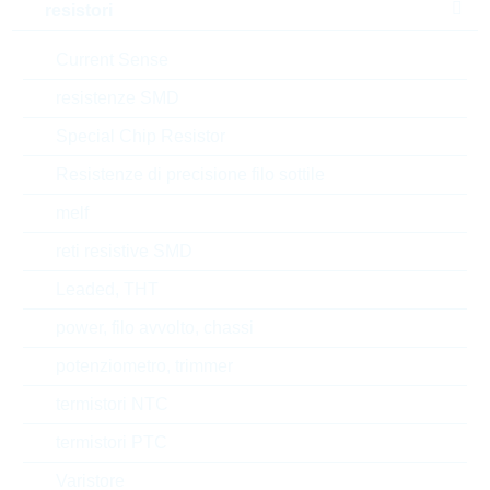
resistori
Max.oper.temp.
170 °C
Current Sense
RoHS Status
RoHS-conform
resistenze SMD
Tipo di confezione
REEL
Special Chip Resistor
Resistenze di precisione filo sottile
melf
EAR99
reti resistive SMD
Numero di tariffa doganale
85332100000
Leaded, THT
Stato
power, filo avvolto, chassi
Mexico
potenziometro, trimmer
Tempo di consegna
12 Settimane
standard
termistori NTC
termistori PTC
Varistore