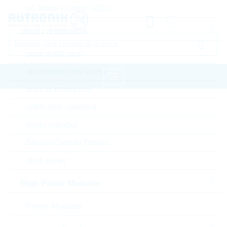
µC Motor Control SOCs
diodi / rettificatori
ponti rettificatori
diodi/rettificatori veloci
diodi di protezione
pagina iniziale
Componenti passivi
rettificatori standard
resistori
Current Sense
diodo schottky
VISHAY Current Sense
Silicon Carbide Diodes
diodi zener
Accedere oppure registrarsi al sito , per visualizzare
prezzi speciali, termini di consegna e informazioni di
High Power Modules
stock in tempo reale
Power Modules
WSLP25123L300FEA