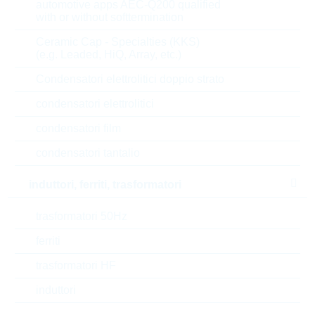
automotive apps AEC-Q200 qualified
8.000
0,4731 $
with or without softtermination
Ceramic Cap - Specialties (KKS)
Parametri
(e.g. Leaded, HiQ, Array, etc.)
Condensatori elettrolitici doppio strato
Resistor value
0.0033 Ω
condensatori elettrolitici
Temp.coeff.
150 ppm
condensatori film
condensatori tantalio
Res.tolerance
1 %
induttori, ferriti, trasformatori
Power rating
3 W
trasformatori 50Hz
Automotive
AEC-Q(200)
ferriti
Package
2512
trasformatori HF
induttori
Min.oper.temp.
-65 °C