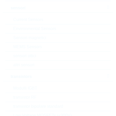
confezione:
REEL
sensori
datasheet/scheda tecnica
Current Sensors
aggiungi al progetto
Environmental Sensors
Campionature
Sensori magnetici
MEMS Sensors
sensori ottici
Download the free
Library Loader
to convert this file for
your ECAD Tool
altri sensori
transistors
Richiesta d'offerta o ordine:
Modulli IGBT
Quantità
transistor RF
transistor bipolare standard
Aggiungi al carrello
Low Voltage MOSFETs (<300V)