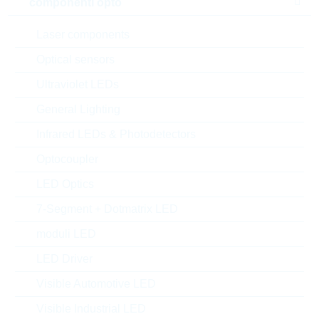
componenti opto
Laser components
Optical sensors
Ultraviolet LEDs
General Lighting
Infrared LEDs & Photodetectors
l'immagine mostrata è solamente rappresentativa
Optocoupler
LED Optics
Description:
LO2512 0,0033R 1% 3W
TK150
7-Segment + Dotmatrix LED
Produttore:
VISHAY
moduli LED
Matchcode:
RC25120,0033R1%
Rutronik No.:
WCS1328
LED Driver
VPE:
2000
Visible Automotive LED
MOQ:
2000
Visible Industrial LED
dimensioni:
2512