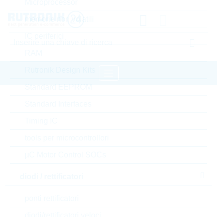
Microprocessor
memorie non volatili
IC periferici
RAM
Rutronik Design Kits
Standard EEPROM
pagina iniziale
Componenti passivi
Standard Interfaces
condensatori
Ceramic Chip Special + THT
Timing IC
VISHAY Ceramic Chip Special + THT
tools per microcontrollori
µC Motor Control SOCs
Accedere oppure registrarsi al sito , per visualizzare
prezzi speciali, termini di consegna e informazioni di
diodi / rettificatori
stock in tempo reale
ponti rettificatori
WYO332MCMCF0KR
diodi/rettificatori veloci