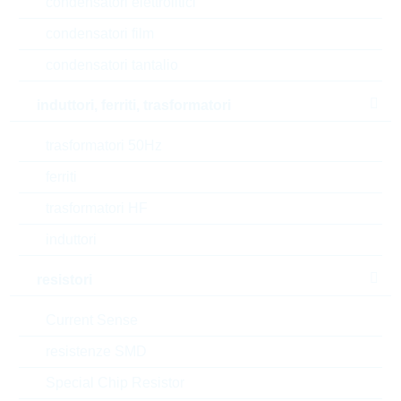
Design / type
Straight
condensatori elettrolitici
condensatori film
Automotive
NO
condensatori tantalio
Tipo di confezione
BULK
induttori, ferriti, trasformatori
Notes
AC VOLTAGE
trasformatori 50Hz
T(A) min
-40 °C
ferriti
trasformatori HF
T(A) max
+125 °C
induttori
Purpose of use
X440 Y250V
resistori
Test voltage
1500 V
Current Sense
X,Y - class
X1Y2
resistenze SMD
Special Chip Resistor
Length
4,5 mm