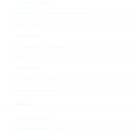
General Lighting
Matchcode:
KF3,3N07,5X1Y2M1500VAC
Rutronik No.:
KKS6408
Infrared LEDs & Photodetectors
VPE:
1000
Optocoupler
MOQ:
1000
LED Optics
confezione:
BULK
aggiungi al progetto
7-Segment + Dotmatrix LED
moduli LED
Campionature
LED Driver
Visible Automotive LED
Visible Industrial LED
Download the free
Library Loader
to convert this file for
your ECAD Tool
sensori
Richiesta d'offerta o ordine:
Current Sensors
Environmental Sensors
Quantità