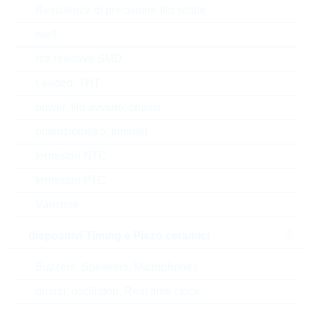
Resistenze di precisione filo sottile
Diameter/width
11 mm
melf
Wire length
30 mm
reti resistive SMD
Leaded, THT
RoHS Status
RoHS-conform
power, filo avvolto, chassi
Bendingstrength
IRRELEVANT mm
potenziometro, trimmer
termistori NTC
Product status
PRODUCTION
termistori PTC
Varistore
EAR99
dispositivi Timing e Piezo ceramici
Numero di tariffa doganale
85322300000
Buzzers, Speakers, Microphones
Stato
Czech Republic
quarzi, oscillatori, Real time clock