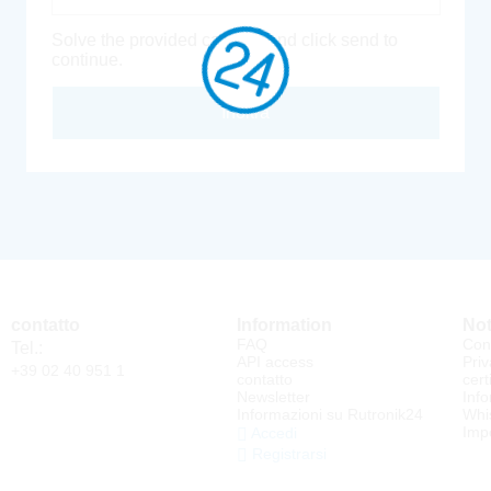
Solve the provided captcha and click send to
continue.
Inoltra
contatto
Information
Not
FAQ
Cond
Tel.:
API access
Priv
+39 02 40 951 1
contatto
cert
Newsletter
Info
Informazioni su Rutronik24
Whi
Impo
Accedi
Registrarsi