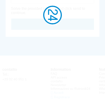
Solve the provided captcha and click send to
continue.
Inoltra
contatto
Information
Not
FAQ
Cond
Tel.:
API access
Priv
+39 02 40 951 1
contatto
cert
Newsletter
Info
Informazioni su Rutronik24
Whi
Impo
Accedi
Registrarsi