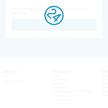
Solve the provided captcha and click send to
continue.
Inoltra
contatto
Information
Not
FAQ
Cond
Tel.:
API access
Priv
+39 02 40 951 1
contatto
cert
Newsletter
Info
Informazioni su Rutronik24
Whi
Impo
Accedi
Registrarsi