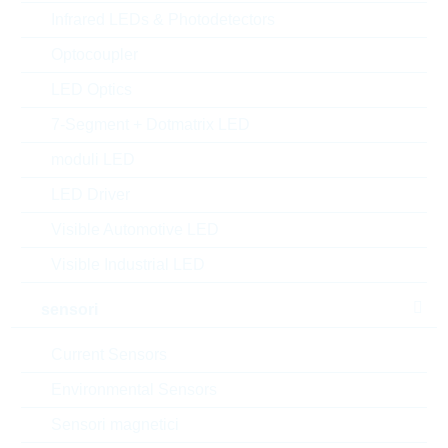
Infrared LEDs & Photodetectors
Matchcode:
RUSDUM008CXGB-P8EKI5
Rutronik No.:
DISCAR7054
Optocoupler
VPE:
1
LED Optics
MOQ:
1
7-Segment + Dotmatrix LED
confezione:
INDIVIDUAL
moduli LED
Trova alternative
LED Driver
datasheet/scheda tecnica
Visible Automotive LED
aggiungi al progetto
Visible Industrial LED
Campionature
sensori
Current Sensors
Download the free
Library Loader
to convert this file for
Environmental Sensors
your ECAD Tool
Sensori magnetici