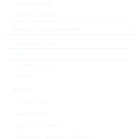
Automotive
NO
condensatori film
condensatori tantalio
RoHS Status
RoHS-conform
induttori, ferriti, trasformatori
Tipo di confezione
INDIVIDUAL
trasformatori 50Hz
ferriti
EAR99
trasformatori HF
Numero di tariffa doganale
85235110000
induttori
resistori
Stato
Poland
Current Sense
Codice- ABC
A
resistenze SMD
Tempo di consegna
130 Settimane
Special Chip Resistor
standard
Resistenze di precisione filo sottile