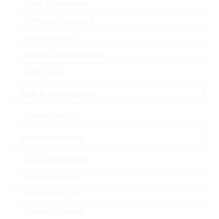
diodi di protezione
RUSDUM008CXGB-P8EKI5
rettificatori standard
diodo schottky
Silicon Carbide Diodes
diodi zener
High Power Modules
Power Modules
componenti opto
Laser components
Optical sensors
l'immagine mostrata è solamente rappresentativa
Ultraviolet LEDs
Description:
MICRO-SD 8GB
General Lighting
Produttore:
WILK Elektronik S.A.