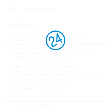
l’e-commerce R24 è dedicato solo ai clienti e non a
utenti privati.
Componenti passivi
condensatori
Parametri
Ceramic Cap SMD - Commercial (KKK)
commercial apps <=250Vdc; <1,0µF
Capacity
8 GB
Ceramic Cap SMD - High Values (KKH)
commercial apps >=350Vdc; 250Vac; >=1,0µF
Technologies
MLC
softtermination parts all values
Temp.min.
-25°C
Ceramic Cap SMD - Automotive (KKA)
automotive apps AEC-Q200 qualified
with or without softtermination
Temp.max.
85°C
Ceramic Cap - Specialties (KKS)
(e.g. Leaded, HiQ, Array, etc.)
Interface
SDHC
Condensatori elettrolitici doppio strato
Class
CLASS 10
condensatori elettrolitici