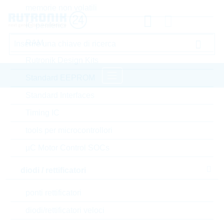
memorie non volatili
IC periferici
RAM
Rutronik Design Kits
Standard EEPROM
Standard Interfaces
pagina iniziale
Timing IC
Tecnologie di archiviazione dati ( Storage)
tools per microcontrollori
Flash Products
µC Motor Control SOCs
WILK Elektronik S.A. Flash Products
diodi / rettificatori
Accedere oppure registrarsi al sito , per visualizzare
prezzi speciali, termini di consegna e informazioni di
ponti rettificatori
stock in tempo reale
diodi/rettificatori veloci