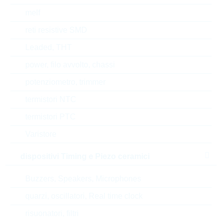
melf
Alternative
reti resistive SMD
Leaded, THT
power, filo avvolto, chassi
potenziometro, trimmer
termistori NTC
termistori PTC
Varistore
dispositivi Timing e Piezo ceramici
Buzzers, Speakers, Microphones
SDU8GCMGRB
TS8FMDMEM1
quarzi, oscillatori, Real time clock
risuonatori, filtri
MICRO-SD CARD 8GB
MICRO-SD CAR