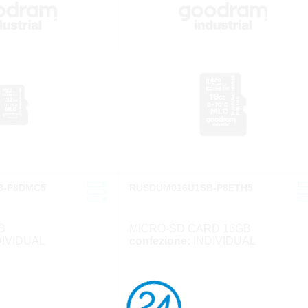
B-P8DMC5
RUSDUM016U1SB-P8ETH5
B
MICRO-SD CARD 16GB
IVIDUAL
confezione:
INDIVIDUAL