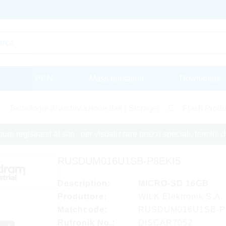
PCN
Mass quotation
Downloads
Tecnologie di archiviazione dati ( Storage)
Flash Produ
re registrarsi al sito , per visualizzare prezzi speciali, termini
RUSDUM016U1SB-P8EKI5
Description:
MICRO-SD 16GB
Produttore:
WILK Elektronik S.A.
Matchcode:
RUSDUM016U1SB-P
Rutronik No.:
DISCAR7052