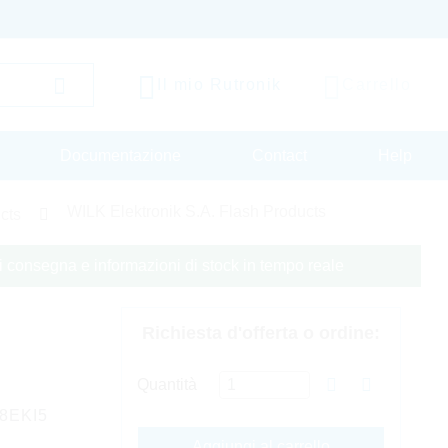
Il mio Rutronik
Carrello
Documentazione
Contact
Help
WILK Elektronik S.A. Flash Products
cts
 di consegna e informazioni di stock in tempo reale
Richiesta d'offerta o ordine:
Quantità
8EKI5
Aggiungi al carrello