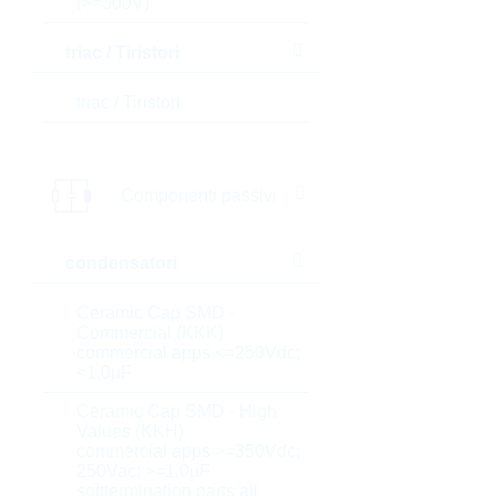
(>=300V)
triac / Tiristori
triac / Tiristori
Componenti passivi
condensatori
Ceramic Cap SMD -
Commercial (KKK)
commercial apps <=250Vdc;
<1,0µF
Ceramic Cap SMD - High
Values (KKH)
commercial apps >=350Vdc;
250Vac; >=1,0µF
softtermination parts all