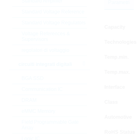
Standard Amplifier
Parametri
Standard Voltage Reference
Standard Voltage Regulators
Capacity
Voltage References &
Supervisors
Technologies
regolatori di voltaggio
Temp.min.
circuiti integrati digitali
Temp.max.
BGA SSD
Interface
Communication IC
DRAM
Class
eMMC Memory
Automotive
Field Programmable Gate
Array
RoHS Status
Logic IC