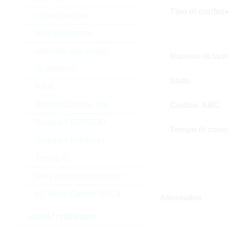
Tipo di confez
microcontrollori
Microprocessor
memorie non volatili
Numero di tari
IC periferici
Stato
RAM
Rutronik Design Kits
Codice- ABC
Standard EEPROM
Tempo di cons
Standard Interfaces
Timing IC
tools per microcontrollori
µC Motor Control SOCs
Alternative
diodi / rettificatori