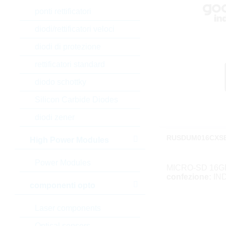
ponti rettificatori
diodi/rettificatori veloci
diodi di protezione
rettificatori standard
diodo schottky
Silicon Carbide Diodes
diodi zener
RUSDUM016CXS
High Power Modules
Power Modules
MICRO-SD 16G
confezione:
IND
componenti opto
Laser components
Optical sensors