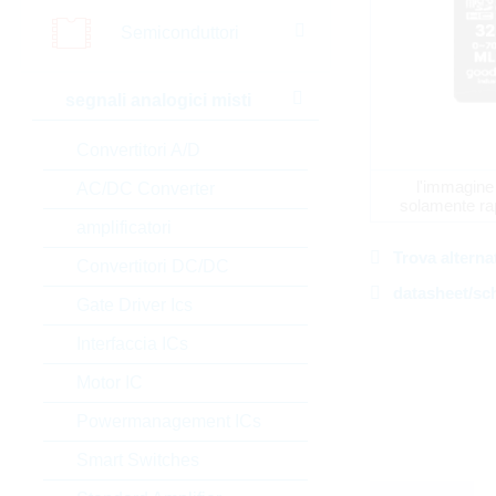
Semiconduttori
segnali analogici misti
Convertitori A/D
l'immagine
AC/DC Converter
solamente ra
amplificatori
Trova alterna
Convertitori DC/DC
datasheet/sc
Gate Driver Ics
Interfaccia ICs
Motor IC
Powermanagement ICs
Smart Switches