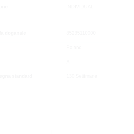
ione
INDIVIDUAL
ffa doganale
85235110000
Poland
A
egna standard
130 Settimane