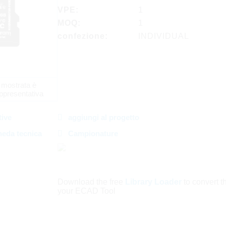
VPE:
1
MOQ:
1
confezione:
INDIVIDUAL
 mostrata è
ppresentativa
tive
aggiungi al progetto
heda tecnica
Campionature
Download the free
Library Loader
to convert thi
your ECAD Tool