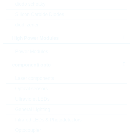
diodo schottky
Silicon Carbide Diodes
diodi zener
High Power Modules
Power Modules
componenti opto
Laser components
Optical sensors
Ultraviolet LEDs
l'immagine mostrata è solamente rappresentativa
General Lighting
Description:
M2 8GB 2242 pSLC
Infrared LEDs & Photodetectors
Produttore:
WILK Elektronik S.A.
Optocoupler
Matchcode:
RUSM4P008S3SB-P11TH5