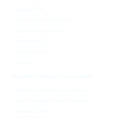
Leaded, THT
power, filo avvolto, chassi
potenziometro, trimmer
termistori NTC
termistori PTC
Varistore
dispositivi Timing e Piezo ceramici
RUSM4P002S3SB-P11TH5
RUSM4P004S3D
Buzzers, Speakers, Microphones
M2 4GB 2242 pSLC
M2 4GB 2242 
quarzi, oscillatori, Real time clock
confezione:
INDIVIDUAL
confezione:
IN
risuonatori, filtri