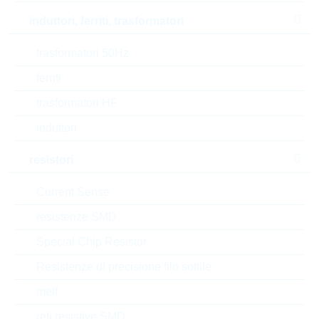
RoHS Status
RoHS-conform
induttori, ferriti, trasformatori
Tipo di confezione
trasformatori 50Hz
INDIVIDUAL
ferriti
trasformatori HF
Numero di tariffa doganale
85235110000
induttori
Stato
Poland
resistori
Tempo di consegna
130 Settimane
Current Sense
standard
resistenze SMD
Special Chip Resistor
Alternative
Resistenze di precisione filo sottile
melf
reti resistive SMD