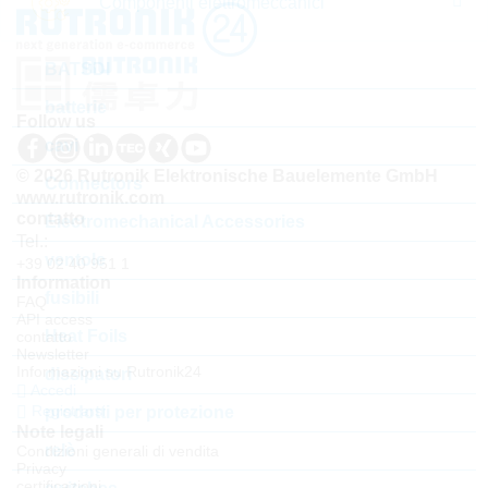
Componenti elettromeccanici
BATSDI
batterie
Follow us
cavi
© 2026 Rutronik Elektronische Bauelemente GmbH
Connectors
www.rutronik.com
contatto
Electromechanical Accessories
Tel.:
ventole
+39 02 40 951 1
Information
fusibili
FAQ
API access
Heat Foils
contatto
Newsletter
Informazioni su Rutronik24
dissipatori
Accedi
Registrarsi
prodotti per protezione
Note legali
relè
Condizioni generali di vendita
Privacy
certificazioni