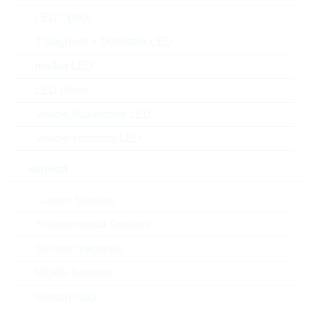
Rutronik No.:
DISCAR6563
LED Optics
VPE:
1
7-Segment + Dotmatrix LED
MOQ:
1
moduli LED
confezione:
INDIVIDUAL
Trova alternative
LED Driver
Visible Automotive LED
datasheet/scheda tecnica
Visible Industrial LED
aggiungi al progetto
Campionature
sensori
Current Sensors
Environmental Sensors
Download the free
Library Loader
to convert this file for
Sensori magnetici
your ECAD Tool
MEMS Sensors
Richiesta d'offerta o ordine:
sensori ottici