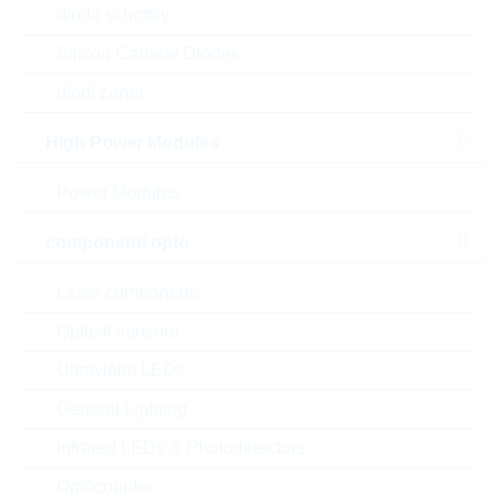
diodo schottky
Silicon Carbide Diodes
diodi zener
High Power Modules
Power Modules
componenti opto
Laser components
Optical sensors
Ultraviolet LEDs
l'immagine mostrata è solamente rappresentativa
General Lighting
Description:
M2 256GB 2280 MLC
Infrared LEDs & Photodetectors
Produttore:
WILK Elektronik S.A.
Optocoupler
Matchcode:
RUSM8M256S3SB-P11KI5