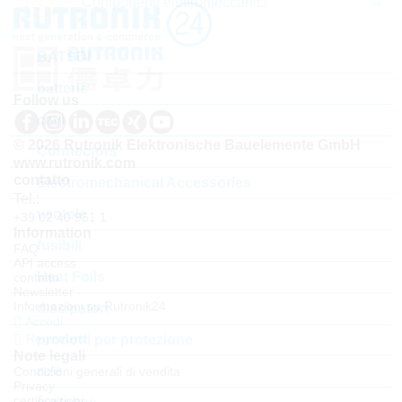
Componenti elettromeccanici
BATSDI
batterie
Follow us
cavi
© 2026 Rutronik Elektronische Bauelemente GmbH
Connectors
www.rutronik.com
contatto
Electromechanical Accessories
Tel.:
ventole
+39 02 40 951 1
Information
fusibili
FAQ
API access
Heat Foils
contatto
Newsletter
Informazioni su Rutronik24
dissipatori
Accedi
Registrarsi
prodotti per protezione
Note legali
relè
Condizioni generali di vendita
Privacy
certificazioni