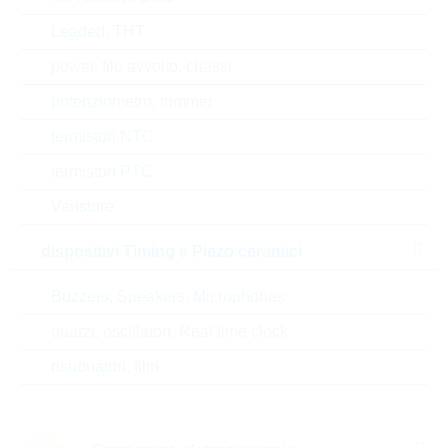
Leaded, THT
power, filo avvolto, chassi
potenziometro, trimmer
termistori NTC
termistori PTC
Varistore
dispositivi Timing e Piezo ceramici
APM2T80SM21256GTS-5ATMG
APM2T80SM21
Buzzers, Speakers, Microphones
M2 256GB SM210-M280
M2 256GB SM
quarzi, oscillatori, Real time clock
confezione:
INDIVIDUAL
confezione:
IN
risuonatori, filtri