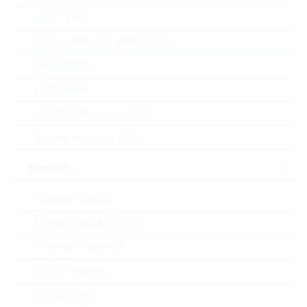
Rutronik No.:
DISCAR7226
LED Optics
VPE:
1
7-Segment + Dotmatrix LED
MOQ:
1
moduli LED
confezione:
INDIVIDUAL
Trova alternative
LED Driver
Visible Automotive LED
datasheet/scheda tecnica
Visible Industrial LED
aggiungi al progetto
Campionature
sensori
Current Sensors
Environmental Sensors
Download the free
Library Loader
to convert this file for
Sensori magnetici
your ECAD Tool
MEMS Sensors
Richiesta d'offerta o ordine:
sensori ottici