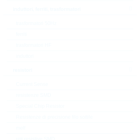
RoHS Status
RoHS-conform
induttori, ferriti, trasformatori
Tipo di confezione
trasformatori 50Hz
INDIVIDUAL
ferriti
trasformatori HF
Numero di tariffa doganale
85235110000
induttori
Stato
Poland
resistori
Tempo di consegna
130 Settimane
Current Sense
standard
resistenze SMD
Special Chip Resistor
Alternative
Resistenze di precisione filo sottile
melf
reti resistive SMD