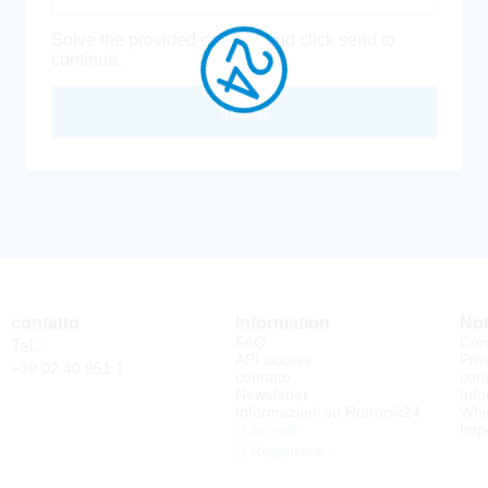
Solve the provided captcha and click send to
continue.
Inoltra
contatto
Information
Not
FAQ
Cond
Tel.:
API access
Priv
+39 02 40 951 1
contatto
cert
Newsletter
Info
Informazioni su Rutronik24
Whi
Impo
Accedi
Registrarsi