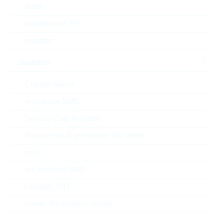
ferriti
Length
26.5 mm
trasformatori HF
Diameter/Width
8.5 mm
induttori
Height
18.5 mm
resistori
Style
RADIAL
Current Sense
resistenze SMD
Automotive
AEC-Q(200)
Special Chip Resistor
Tipo di confezione
BULK
Resistenze di precisione filo sottile
RoHS Status
RoHS-conform
melf
reti resistive SMD
Leaded, THT
EAR99
power, filo avvolto, chassi
Numero di tariffa doganale
85322500000