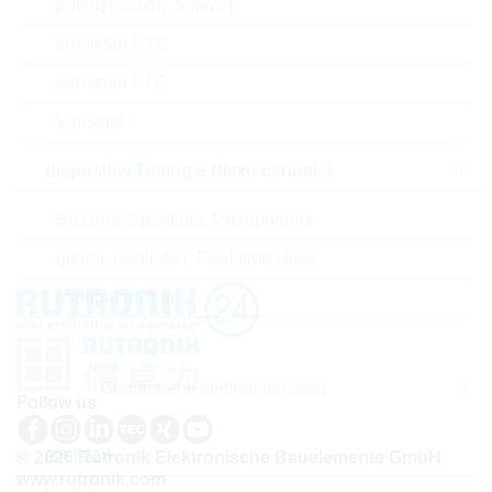
potenziometro, trimmer
termistori NTC
Stato
Germany
termistori PTC
Codice- ABC
B
Varistore
Tempo di consegna
26 Settimane
standard
dispositivi Timing e Piezo ceramici
Buzzers, Speakers, Microphones
quarzi, oscillatori, Real time clock
risuonatori, filtri
Componenti elettromeccanici
Follow us
BATSDI
© 2026 Rutronik Elektronische Bauelemente GmbH
www.rutronik.com