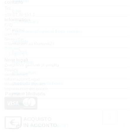
batterie
contatto
Tel.:
cavi
+39 02 40 951 1
Information
Connectors
FAQ
API access
Electromechanical Accessories
contatto
Newsletter
ventole
Informazioni su Rutronik24
Accedi
fusibili
Registrarsi
Note legali
Heat Foils
Condizioni generali di vendita
Privacy
dissipatori
certificazioni
Informazioni Legali
prodotti per protezione
Whistleblower System
Impostazioni dei cookie
relè
Payment Methods
switches
ACQUISTO
IN ACCONTO
Displays & Monitors