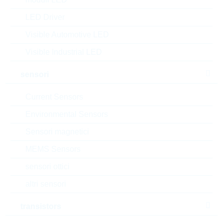
LED Driver
Visible Automotive LED
Download the free
Library Loader
to convert this file for
Visible Industrial LED
your ECAD Tool
sensori
Richiesta d'offerta o ordine:
Current Sensors
Environmental Sensors
Quantità
Sensori magnetici
Aggiungi al carrello
MEMS Sensors
sensori ottici
Stock Info
Please login
altri sensori
Prezzo
0,7501
$
transistors
unitario
Valore