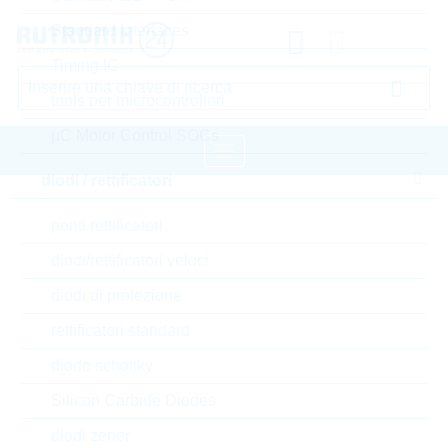
Standard Interfaces
Timing IC
tools per microcontrollori
µC Motor Control SOCs
diodi / rettificatori
pagina iniziale
Componenti passivi
ponti rettificatori
condensatori
condensatori film
diodi/rettificatori veloci
WIMA condensatori film
diodi di protezione
Accedere oppure registrarsi al sito , per visualizzare
rettificatori standard
prezzi speciali, termini di consegna e informazioni di
diodo schottky
stock in tempo reale
Silicon Carbide Diodes
MKP1J032205F00JSSD
diodi zener