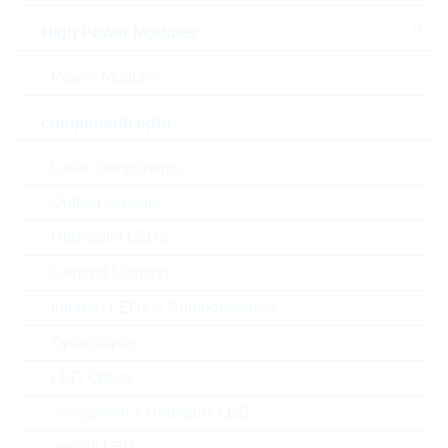
High Power Modules
Power Modules
l'immagine mostrata è solamente rappresentativa
componenti opto
Description:
FR 220nF 630V 5% P22,5
Laser components
MMKP
Produttore:
WIMA
Optical sensors
Matchcode:
FR220N22,5630V5%
Ultraviolet LEDs
Rutronik No.:
KFO5120
General Lighting
VPE:
500
MOQ:
1500
Infrared LEDs & Photodetectors
confezione:
BULK
Optocoupler
Trova alternative
LED Optics
aggiungi al progetto
7-Segment + Dotmatrix LED
Campionature
moduli LED