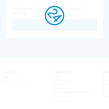
Solve the provided captcha and click send to
continue.
Inoltra
contatto
Information
Not
FAQ
Cond
Tel.:
API access
Priv
+39 02 40 951 1
contatto
cert
Newsletter
Info
Informazioni su Rutronik24
Whi
Impo
Accedi
Registrarsi