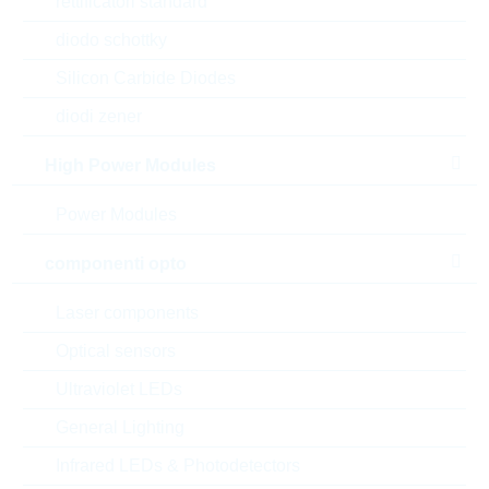
rettificatori standard
diodo schottky
Silicon Carbide Diodes
diodi zener
High Power Modules
Power Modules
componenti opto
l'immagine mostrata è solamente rappresentativa
Laser components
Optical sensors
Description:
FR 10nF 1600V 10% P15
MMKP
Ultraviolet LEDs
Produttore:
WIMA
General Lighting
Matchcode:
FR10N151600V10%
Rutronik No.:
KFO11643
Infrared LEDs & Photodetectors
VPE:
2400