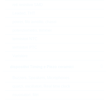
reti resistive SMD
Tipo di confezione
BULK
Leaded, THT
power, filo avvolto, chassi
RoHS Status
RoHS-conform
potenziometro, trimmer
termistori NTC
EAR99
termistori PTC
Varistore
Numero di tariffa doganale
85322500000
dispositivi Timing e Piezo ceramici
Stato
Germany
Buzzers, Speakers, Microphones
Codice- ABC
B
quarzi, oscillatori, Real time clock
Tempo di consegna
26 Settimane
risuonatori, filtri
standard