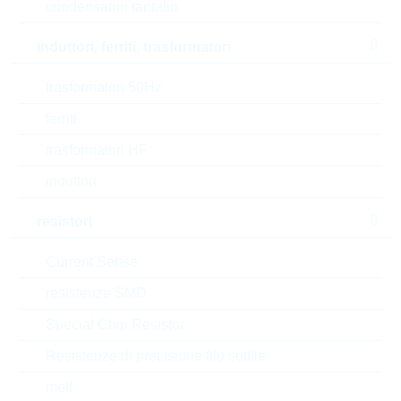
condensatori tantalio
Test voltage
2560 V
induttori, ferriti, trasformatori
Pulse immunity
3800 V/µs
trasformatori 50Hz
T(A) max
105 °C
ferriti
T(A) min
-55 °C
trasformatori HF
induttori
Lead length
6-2 mm
resistori
Length
18 mm
Current Sense
Diameter/Width
5 mm
resistenze SMD
Height
11 mm
Special Chip Resistor
Resistenze di precisione filo sottile
Style
RADIAL
melf
Automotive
AEC-Q(200)