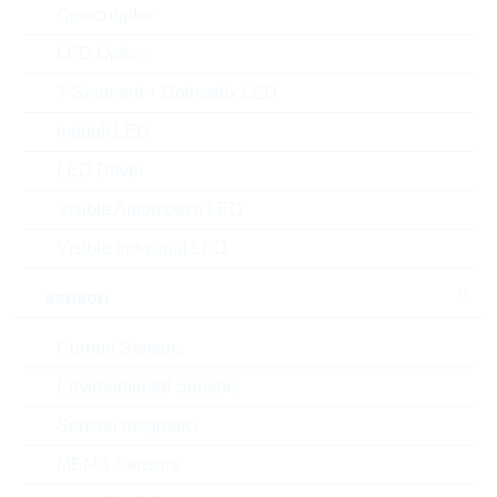
Optocoupler
MOQ:
4800
LED Optics
confezione:
BULK
7-Segment + Dotmatrix LED
Trova alternative
moduli LED
datasheet/scheda tecnica
LED Driver
aggiungi al progetto
Visible Automotive LED
Campionature
Visible Industrial LED
sensori
Download the free
Library Loader
to convert this file for
Current Sensors
your ECAD Tool
Environmental Sensors
Sensori magnetici
Richiesta d'offerta o ordine:
MEMS Sensors
Quantità