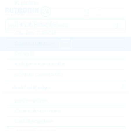
IC periferici
RAM
Rutronik Design Kits
Standard EEPROM
Standard Interfaces
Timing IC
pagina iniziale
Componenti passivi
tools per microcontrollori
condensatori
condensatori film
µC Motor Control SOCs
WIMA condensatori film
diodi / rettificatori
Accedere oppure registrarsi al sito , per visualizzare
ponti rettificatori
prezzi speciali, termini di consegna e informazioni di
stock in tempo reale
diodi/rettificatori veloci
diodi di protezione
MKP1T021004B00KSSD