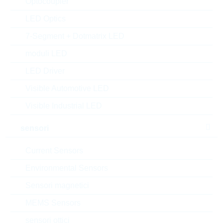
Optocoupler
MOQ:
1122
confezione:
BULK
LED Optics
Trova alternative
7-Segment + Dotmatrix LED
datasheet/scheda tecnica
moduli LED
aggiungi al progetto
LED Driver
Campionature
Visible Automotive LED
Visible Industrial LED
sensori
Download the free
Library Loader
to convert this file for
your ECAD Tool
Current Sensors
Environmental Sensors
Richiesta d'offerta o ordine:
Sensori magnetici
MEMS Sensors
Quantità
sensori ottici