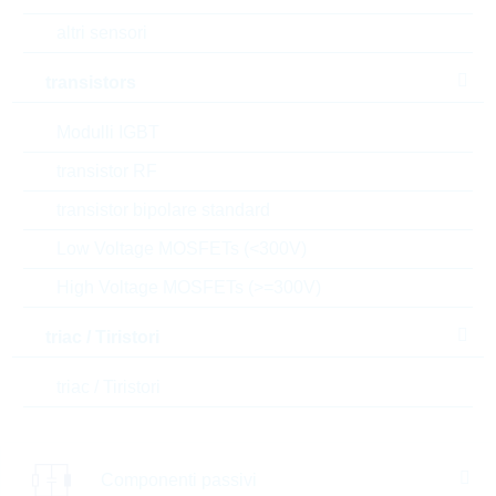
altri sensori
Aggiungi al carrello
transistors
Stock Info
Please login
Modulli IGBT
Prezzo
1,0328
$
unitario
transistor RF
Valore
transistor bipolare standard
1.158,80
$
totale
Low Voltage MOSFETs (<300V)
Gli articoli presenti nel carrello possono essere
High Voltage MOSFETs (>=300V)
ordinati o , se si desiderate aspettare, potete inviarci
una richiesta di offerta non vincolante, per gli articoli
selezionati
triac / Tiristori
l’e-commerce R24 è dedicato solo ai clienti e non a
utenti privati.
triac / Tiristori
prezzi
1.122
1,0328 $
Componenti passivi