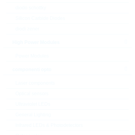
diodo schottky
Silicon Carbide Diodes
diodi zener
High Power Modules
Power Modules
componenti opto
l'immagine mostrata è solamente rappresentativa
Laser components
Description:
FR 22nF 2500Vdc 10% P22,5
Optical sensors
MMKP
Ultraviolet LEDs
Produttore:
WIMA
Matchcode:
FR22N22,52500V10%
General Lighting
Rutronik No.:
KFO11975
Infrared LEDs & Photodetectors
VPE:
561