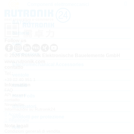
Componenti elettromeccanici
BATSDI
batterie
Follow us
cavi
Connectors
© 2026 Rutronik Elektronische Bauelemente GmbH
www.rutronik.com
Electromechanical Accessories
contatto
Tel.:
ventole
+39 02 40 951 1
Information
fusibili
FAQ
API access
Heat Foils
contatto
Newsletter
dissipatori
Informazioni su Rutronik24
Accedi
prodotti per protezione
Registrarsi
Note legali
relè
Condizioni generali di vendita