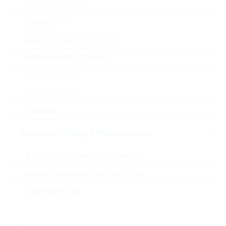
reti resistive SMD
Tipo di confezione
BULK
Leaded, THT
RoHS Status
RoHS-conform
power, filo avvolto, chassi
potenziometro, trimmer
termistori NTC
EAR99
termistori PTC
Numero di tariffa doganale
85322500000
Varistore
Stato
Germany
dispositivi Timing e Piezo ceramici
Codice- ABC
B
Buzzers, Speakers, Microphones
quarzi, oscillatori, Real time clock
Tempo di consegna
26 Settimane
standard
risuonatori, filtri