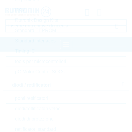
RAM
Rutronik Design Kits
Standard EEPROM
Standard Interfaces
Timing IC
pagina iniziale
Componenti passivi
tools per microcontrollori
condensatori
condensatori film
µC Motor Control SOCs
WIMA condensatori film
diodi / rettificatori
Accedere oppure registrarsi al sito , per visualizzare
ponti rettificatori
prezzi speciali, termini di consegna e informazioni di
diodi/rettificatori veloci
stock in tempo reale
diodi di protezione
MKP1V022205I00KSC9
rettificatori standard