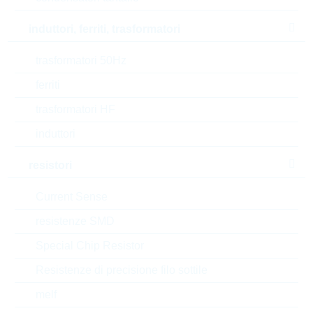
Pulse immunity
induttori, ferriti, trasformatori
11500 V/µs
trasformatori 50Hz
T(A) max
100 °C
ferriti
T(A) min
-55 °C
trasformatori HF
Lead length
3,5+-0,5 mm
induttori
Length
26.5 mm
resistori
Diameter/Width
Current Sense
11 mm
resistenze SMD
Height
21 mm
Special Chip Resistor
Style
RADIAL
Resistenze di precisione filo sottile
melf
Automotive
AEC-Q(200)