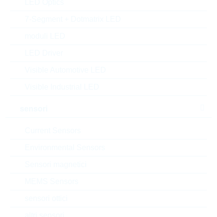
LED Optics
MOQ:
4000
7-Segment + Dotmatrix LED
confezione:
REEL
moduli LED
Trova alternative
LED Driver
datasheet/scheda tecnica
Visible Automotive LED
aggiungi al progetto
Visible Industrial LED
Campionature
sensori
Current Sensors
Download the free
Library Loader
to convert this file for
Environmental Sensors
your ECAD Tool
Sensori magnetici
MEMS Sensors
Richiesta d'offerta o ordine:
sensori ottici
Quantità
altri sensori