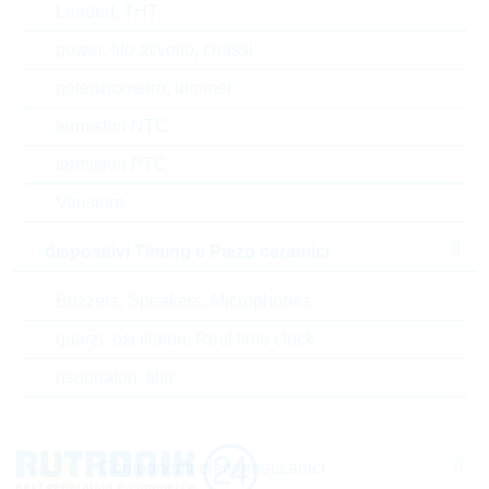
RoHS Status
RoHS-conform
Leaded, THT
power, filo avvolto, chassi
potenziometro, trimmer
EAR99
termistori NTC
Numero di tariffa doganale
85322500000
termistori PTC
Varistore
Stato
Germany
dispositivi Timing e Piezo ceramici
Codice- ABC
B
Buzzers, Speakers, Microphones
Tempo di consegna
26 Settimane
standard
quarzi, oscillatori, Real time clock
risuonatori, filtri
Componenti elettromeccanici