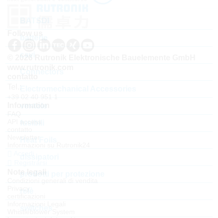
BATSDI
Follow us
batterie
cavi
© 2026 Rutronik Elektronische Bauelemente GmbH
www.rutronik.com
Connectors
contatto
Tel.:
Electromechanical Accessories
+39 02 40 951 1
Information
ventole
FAQ
API access
fusibili
contatto
Newsletter
Heat Foils
Informazioni su Rutronik24
Accedi
dissipatori
Registrarsi
Note legali
prodotti per protezione
Condizioni generali di vendita
Privacy
relè
certificazioni
Informazioni Legali
switches
Whistleblower System