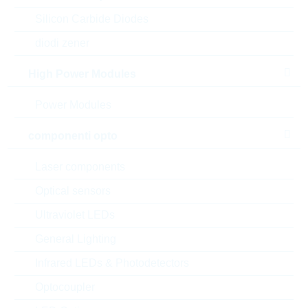
Silicon Carbide Diodes
diodi zener
High Power Modules
Power Modules
componenti opto
Laser components
l'immagine mostrata è solamente rappresentativa
Optical sensors
Ultraviolet LEDs
Description:
FR 330nF 250Vdc 10% P7,5
MKT
General Lighting
Produttore:
WIMA
Infrared LEDs & Photodetectors
Matchcode:
FR330N7,5250V10%
Rutronik No.:
KFO12538
Optocoupler
VPE:
1000