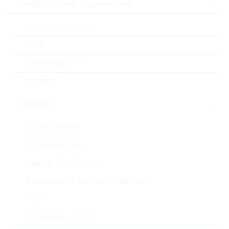
induttori, ferriti, trasformatori
Pulse immunity
10 V/µs
trasformatori 50Hz
T(A) max
125 °C
ferriti
T(A) min
-55 °C
trasformatori HF
induttori
Length
10.3 mm
resistori
Diameter/Width
5.7 mm
Current Sense
Height
12.5 mm
resistenze SMD
Style
RADIAL
Special Chip Resistor
Resistenze di precisione filo sottile
Automotive
AEC-Q(200)
melf
Tipo di confezione
REEL
reti resistive SMD