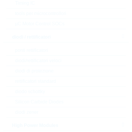
Timing IC
tools per microcontrollori
µC Motor Control SOCs
diodi / rettificatori
ponti rettificatori
diodi/rettificatori veloci
diodi di protezione
l'immagine mostrata è solamente rappresentativa
rettificatori standard
diodo schottky
Description:
FF 10nF 305Vac 10% X2 P10
MKP
Silicon Carbide Diodes
Produttore:
WIMA
diodi zener
Matchcode:
FF10N1010X2
Rutronik No.:
KFO11846
High Power Modules
VPE:
3000