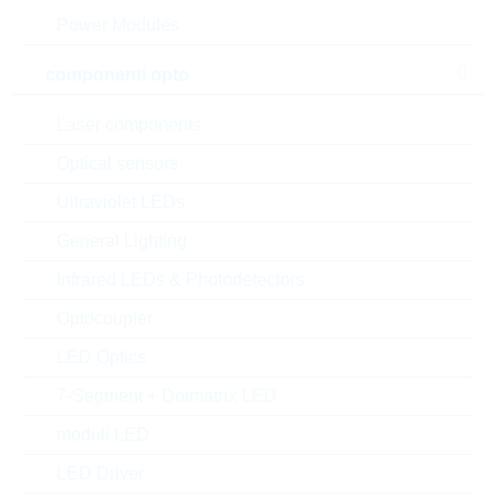
Power Modules
MOQ:
6000
confezione:
BULK
componenti opto
Trova alternative
Laser components
datasheet/scheda tecnica
Optical sensors
aggiungi al progetto
Ultraviolet LEDs
Campionature
General Lighting
Infrared LEDs & Photodetectors
Optocoupler
Download the free
Library Loader
to convert this file for
your ECAD Tool
LED Optics
7-Segment + Dotmatrix LED
Richiesta d'offerta o ordine:
moduli LED
LED Driver
Quantità