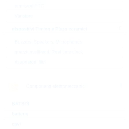
termistori PTC
Alternative
Varistore
dispositivi Timing e Piezo ceramici
Buzzers, Speakers, Microphones
quarzi, oscillatori, Real time clock
risuonatori, filtri
Componenti elettromeccanici
BATSDI
R463F210050N0K
R46KI21000001
batterie
FF 10nF 310Vac 10% X2 P10 MKP
FF 10nF 275V
cavi
confezione:
BULK
confezione:
B