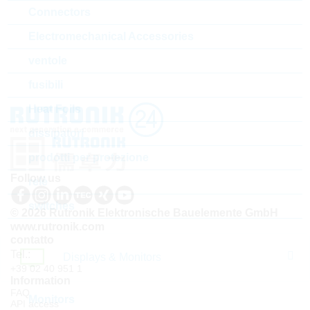
Connectors
Electromechanical Accessories
il più venduto
il
ventole
fusibili
Heat Foils
dissipatori
prodotti per protezione
Follow us
relè
switches
© 2026 Rutronik Elektronische Bauelemente GmbH
www.rutronik.com
contatto
Tel.:
Displays & Monitors
+39 02 40 951 1
Information
FAQ
Monitors
API access