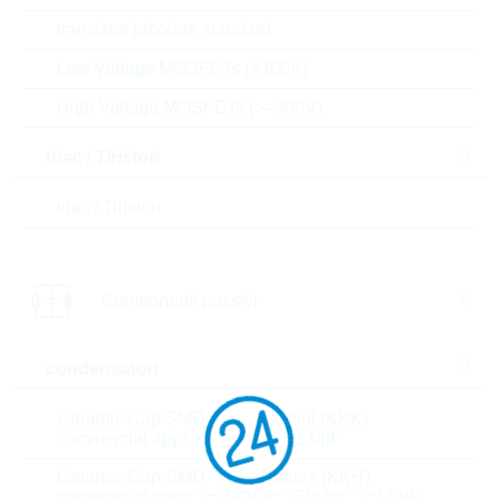
12.000
0,1868 $
transistor bipolare standard
18.000
0,1725 $
Low Voltage MOSFETs (<300V)
High Voltage MOSFETs (>=300V)
Parametri
triac / Tiristori
C(N)
10n F
triac / Tiristori
U(N)
305 V
Componenti passivi
Voltage type
AC
Tolerance
10 %
condensatori
Pitch
10 mm
Ceramic Cap SMD - Commercial (KKK)
commercial apps <=250Vdc; <1,0µF
Dielectric
MKP
Ceramic Cap SMD - High Values (KKH)
commercial apps >=350Vdc; 250Vac; >=1,0µF