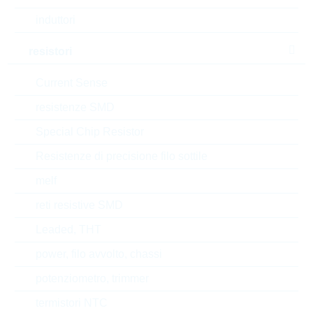
induttori
Tipo di confezione
BULK
resistori
RoHS Status
RoHS-conform
Current Sense
resistenze SMD
EAR99
Special Chip Resistor
Resistenze di precisione filo sottile
Numero di tariffa doganale
85322500000
melf
Stato
Germany
reti resistive SMD
Codice- ABC
B
Leaded, THT
power, filo avvolto, chassi
Tempo di consegna
26 Settimane
standard
potenziometro, trimmer
termistori NTC