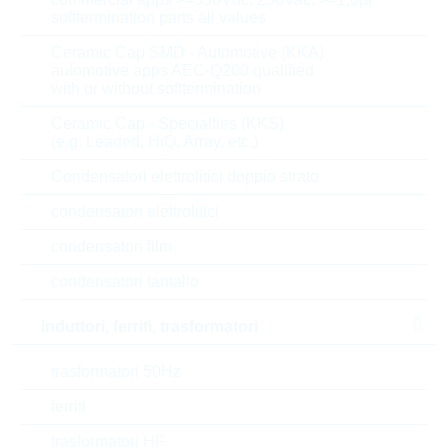
XY-class
X2
softtermination parts all values
Ceramic Cap SMD - Automotive (KKA)
Test voltage
2260 V
automotive apps AEC-Q200 qualified
with or without softtermination
Pulse immunity
100 V/µs
Ceramic Cap - Specialties (KKS)
(e.g. Leaded, HiQ, Array, etc.)
T(A) max
105 °C
Condensatori elettrolitici doppio strato
T(A) min
-55 °C
condensatori elettrolitici
condensatori film
Length
13 mm
condensatori tantalio
Diameter/Width
5 mm
induttori, ferriti, trasformatori
Height
11 mm
trasformatori 50Hz
Style
RADIAL
ferriti
trasformatori HF
Automotive
AEC-Q(200)