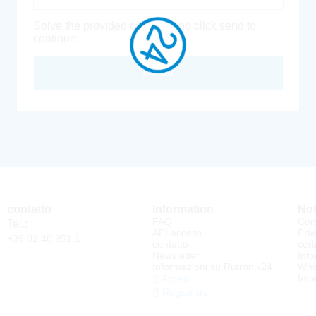
Solve the provided captcha and click send to
continue.
Inoltra
contatto
Information
Not
FAQ
Cond
Tel.:
API access
Priv
+39 02 40 951 1
contatto
cert
Newsletter
Info
Informazioni su Rutronik24
Whi
Impo
Accedi
Registrarsi