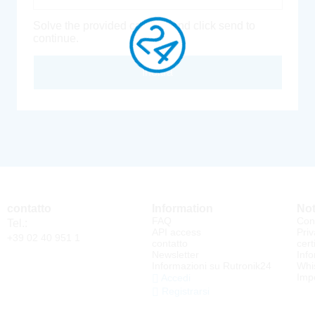
Solve the provided captcha and click send to
continue.
Inoltra
contatto
Information
Not
FAQ
Cond
Tel.:
API access
Priv
+39 02 40 951 1
contatto
cert
Newsletter
Info
Informazioni su Rutronik24
Whi
Impo
Accedi
Registrarsi