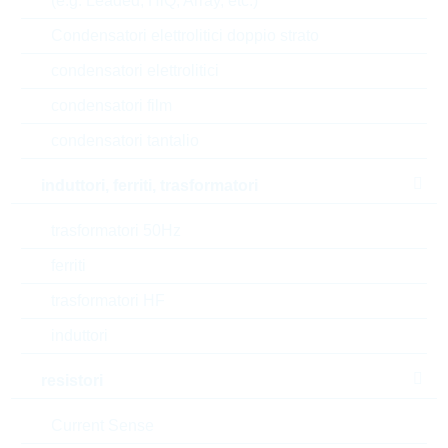
(e.g. Leaded, HiQ, Array, etc.)
V(CEO)
45 V
Condensatori elettrolitici doppio strato
Current gain
400
condensatori elettrolitici
condensatori film
P(tot)
0.23 W
condensatori tantalio
V(CBO)
50 V
induttori, ferriti, trasformatori
Automotive
AEC-Q(101)
trasformatori 50Hz
RoHS Status
RoHS-conform
ferriti
trasformatori HF
Tipo di confezione
REEL
induttori
resistori
EAR99
Current Sense
Numero di tariffa doganale
85412900000