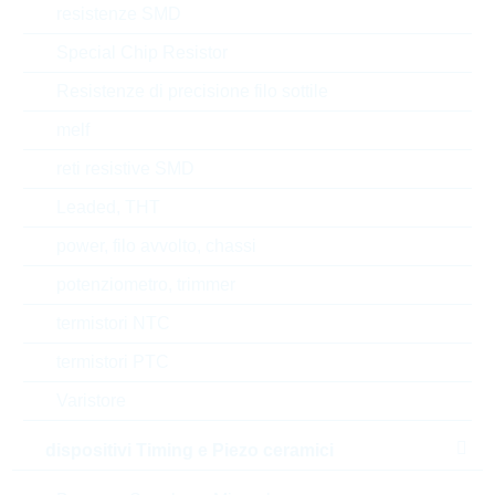
resistenze SMD
Stato
China
Special Chip Resistor
Resistenze di precisione filo sottile
Tempo di consegna
16 Settimane
standard
melf
reti resistive SMD
Leaded, THT
Alternative
power, filo avvolto, chassi
potenziometro, trimmer
termistori NTC
termistori PTC
Varistore
dispositivi Timing e Piezo ceramici