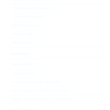
Richiesta d'offerta o ordine:
Environmental Sensors
Sensori magnetici
Quantità
MEMS Sensors
sensori ottici
Aggiungi al carrello
altri sensori
Stock Info
Please login
transistors
Prezzo
0,0121
$
unitario
Modulli IGBT
Valore
transistor RF
36,30
$
totale
transistor bipolare standard
Gli articoli presenti nel carrello possono essere
Low Voltage MOSFETs (<300V)
ordinati o , se si desiderate aspettare, potete inviarci
una richiesta di offerta non vincolante, per gli articoli
High Voltage MOSFETs (>=300V)
selezionati
l’e-commerce R24 è dedicato solo ai clienti e non a