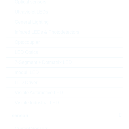
Optical sensors
Matchcode:
S-LBC817-25LT1G
Rutronik No.:
TDSTD9927
Ultraviolet LEDs
VPE:
3000
General Lighting
MOQ:
3000
Infrared LEDs & Photodetectors
dimensioni:
SOT23
confezione:
REEL
Optocoupler
Trova alternative
LED Optics
datasheet/scheda tecnica
7-Segment + Dotmatrix LED
aggiungi al progetto
moduli LED
LED Driver
Campionature
Visible Automotive LED
Visible Industrial LED
Download the free
Library Loader
to convert this file for
sensori
your ECAD Tool
Current Sensors