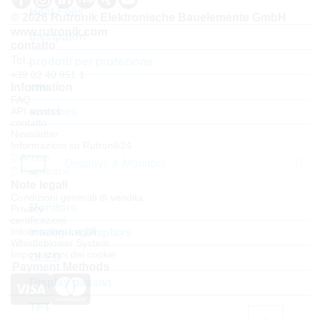
Heat Foils
© 2026 Rutronik Elektronische Bauelemente GmbH
www.rutronik.com
dissipatori
contatto
Tel.:
prodotti per protezione
+39 02 40 951 1
relè
Information
FAQ
switches
API access
contatto
Newsletter
Informazioni su Rutronik24
Accedi
Displays & Monitors
Registrarsi
Note legali
Condizioni generali di vendita
Monitors
Privacy
certificazioni
Informazioni Legali
Intelligent Displays
Whistleblower System
Impostazioni dei cookie
OLED
Payment Methods
Display passivi
TFT