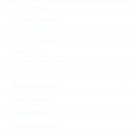
ponti rettificatori
diodi/rettificatori veloci
diodi di protezione
rettificatori standard
diodo schottky
Silicon Carbide Diodes
diodi zener
High Power Modules
Power Modules
l'immagine mostrata è solamente rappresentativa
componenti opto
Description:
NPN TRANSISTOR 0,5A 50V
SOT23
Laser components
Produttore:
LRC