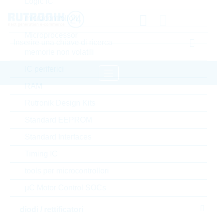
Logic IC
microcontrollori
Microprocessor
memorie non volatili
IC periferici
RAM
pagina iniziale
Semiconduttori
Rutronik Design Kits
transistors
transistor bipolare standard
Standard EEPROM
LRC transistor bipolare standard
Standard Interfaces
Timing IC
Accedere oppure registrarsi al sito , per visualizzare
prezzi speciali, termini di consegna e informazioni di
tools per microcontrollori
stock in tempo reale
µC Motor Control SOCs
S-LBC817-25LT1G
diodi / rettificatori