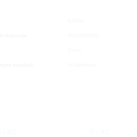
EAR99
ffa doganale
85412900000
China
egna standard
16 Settimane