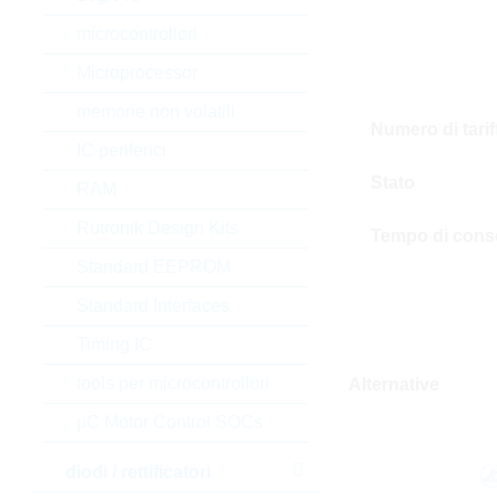
microcontrollori
Microprocessor
memorie non volatili
Numero di tari
IC periferici
Stato
RAM
Rutronik Design Kits
Tempo di cons
Standard EEPROM
Standard Interfaces
Timing IC
tools per microcontrollori
Alternative
µC Motor Control SOCs
diodi / rettificatori