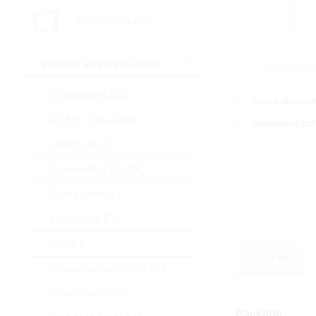
Semiconduttori
segnali analogici misti
Convertitori A/D
Trova alterna
AC/DC Converter
datasheet/sc
amplificatori
Convertitori DC/DC
Gate Driver Ics
Interfaccia ICs
Motor IC
Parametri
Powermanagement ICs
Smart Switches
Package