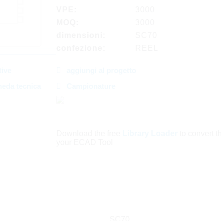
VPE:
3000
MOQ:
3000
dimensioni:
SC70
confezione:
REEL
tive
aggiungi al progetto
heda tecnica
Campionature
Download the free
Library Loader
to convert thi
your ECAD Tool
SC70