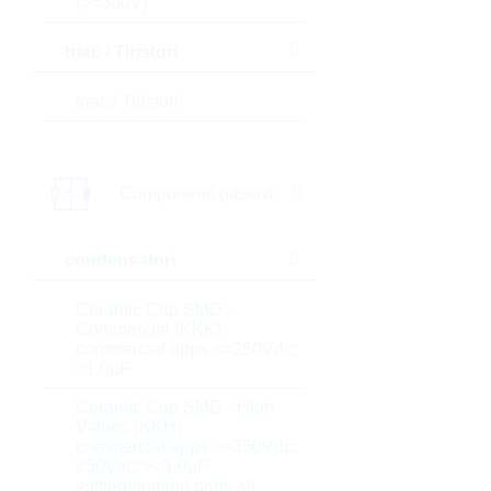
(>=300V)
triac / Tiristori
triac / Tiristori
Componenti passivi
condensatori
Ceramic Cap SMD -
Commercial (KKK)
commercial apps <=250Vdc;
<1,0µF
Ceramic Cap SMD - High
Values (KKH)
commercial apps >=350Vdc;
250Vac; >=1,0µF
softtermination parts all