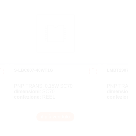
S-LBC807-40WT1G
LMBT2907AW
PNP TRANS. 0,15W SC70
PNP TRANS.
dimensioni:
SC70
dimensioni:
confezione:
REEL
confezione:
il più venduto
i