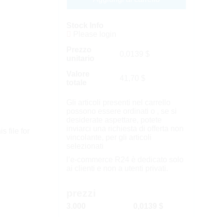
Stock Info
Please login
Prezzo
0,0139
$
unitario
Valore
41,70
$
totale
Gli articoli presenti nel carrello
possono essere ordinati o , se si
desiderate aspettare, potete
inviarci una richiesta di offerta non
s file for
vincolante, per gli articoli
selezionati
l’e-commerce R24 è dedicato solo
ai clienti e non a utenti privati.
prezzi
3.000
0,0139 $