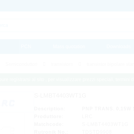
PCN
Mass quotation
Downloads
Semiconduttori
transistors
transistor bipolare st
re registrarsi al sito , per visualizzare prezzi speciali, termini
S-LMBT4403WT1G
Description:
PNP TRANS. 0,15W 
Produttore:
LRC
Matchcode:
S-LMBT4403WT1G
Rutronik No.:
TDSTD9908