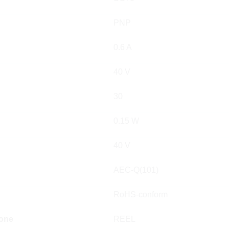
PNP
0.6 A
40 V
30
0.15 W
40 V
AEC-Q(101)
RoHS-conform
ione
REEL