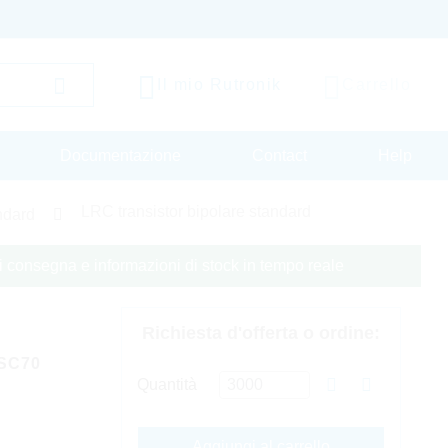
Il mio Rutronik
Carrello
Documentazione
Contact
Help
LRC transistor bipolare standard
andard
 di consegna e informazioni di stock in tempo reale
Richiesta d'offerta o ordine:
SC70
Quantità
Aggiungi al carrello