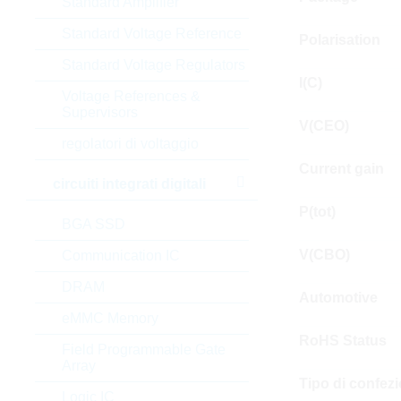
Standard Amplifier
Standard Voltage Reference
Polarisation
Standard Voltage Regulators
I(C)
Voltage References &
Supervisors
V(CEO)
regolatori di voltaggio
Current gain
circuiti integrati digitali
P(tot)
BGA SSD
V(CBO)
Communication IC
DRAM
Automotive
eMMC Memory
RoHS Status
Field Programmable Gate
Array
Tipo di confez
Logic IC