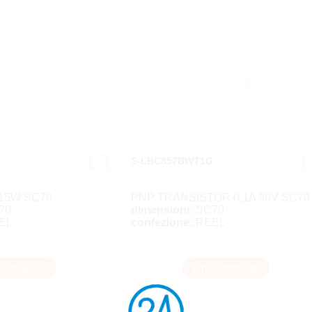
S-LBC857BWT1G
,15W SC70
PNP TRANSISTOR 0,1A 50V SC70
70
dimensioni:
SC70
EL
confezione:
REEL
iù venduto
il più venduto