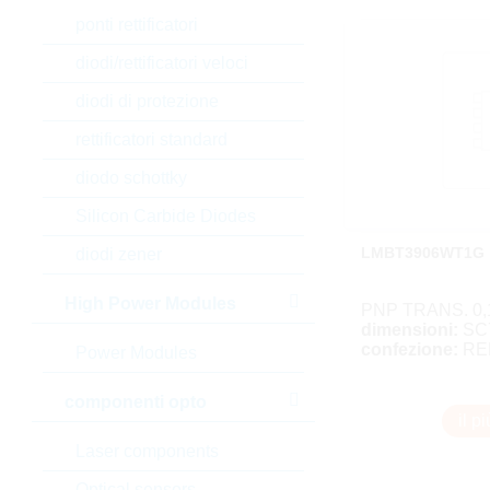
ponti rettificatori
diodi/rettificatori veloci
diodi di protezione
rettificatori standard
diodo schottky
Silicon Carbide Diodes
LMBT3906WT1G
diodi zener
High Power Modules
PNP TRANS. 0
dimensioni:
SC
confezione:
RE
Power Modules
componenti opto
il p
Laser components
Optical sensors