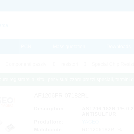
PCN
Mass quotation
Downloads
Componenti passivi
resistori
Special Chip Resist
re registrarsi al sito , per visualizzare prezzi speciali, termini
AF1206FR-07182RL
Description:
AS1206 182R 1% 0,
ANTISULFUR
Produttore:
YAGEO
Matchcode:
RC1206182R1%