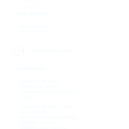
(>=300V)
triac / Tiristori
triac / Tiristori
Componenti passivi
condensatori
Ceramic Cap SMD -
Commercial (KKK)
commercial apps <=250Vdc;
<1,0µF
Ceramic Cap SMD - High
Values (KKH)
commercial apps >=350Vdc;
250Vac; >=1,0µF
softtermination parts all