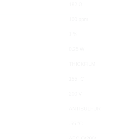
182 Ω
100 ppm
1 %
0.25 W
THICKFILM
.
155 °C
200 V
ANTISULFUR
-55 °C
AEC-Q(200)