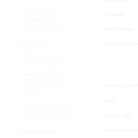
microcontrollori
Package
Microprocessor
RoHS Status
memorie non volatili
IC periferici
Tipo di confez
RAM
Rutronik Design Kits
Standard EEPROM
Standard Interfaces
Numero di tari
Timing IC
Stato
tools per microcontrollori
Codice- ABC
µC Motor Control SOCs
Tempo di cons
diodi / rettificatori