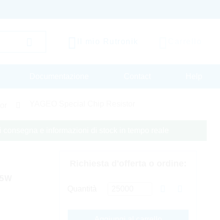
Il mio Rutronik
Carrello
Documentazione
Contact
Help
YAGEO Special Chip Resistor
or
 di consegna e informazioni di stock in tempo reale
Richiesta d'offerta o ordine:
25W
Quantità
Aggiungi al carrello