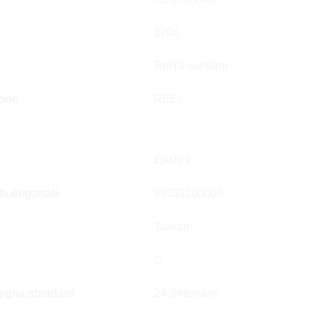
1206
RoHS-conform
ione
REEL
EAR99
ffa doganale
85332100000
Taiwan
C
egna standard
24 Settimane