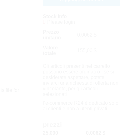
Stock Info
Please login
Prezzo
0,0062
$
unitario
Valore
155,00
$
totale
Gli articoli presenti nel carrello
possono essere ordinati o , se si
desiderate aspettare, potete
inviarci una richiesta di offerta non
vincolante, per gli articoli
s file for
selezionati
l’e-commerce R24 è dedicato solo
ai clienti e non a utenti privati.
prezzi
25.000
0,0062 $