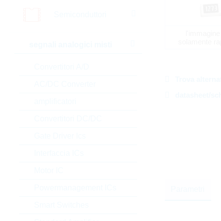
Semiconduttori
l'immagine
solamente ra
segnali analogici misti
Convertitori A/D
Trova alterna
AC/DC Converter
datasheet/sc
amplificatori
Convertitori DC/DC
Gate Driver Ics
Interfaccia ICs
Motor IC
Powermanagement ICs
Parametri
Smart Switches