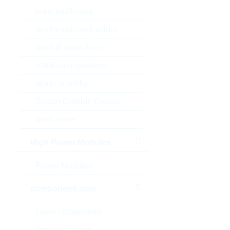
ponti rettificatori
diodi/rettificatori veloci
diodi di protezione
rettificatori standard
diodo schottky
Silicon Carbide Diodes
diodi zener
High Power Modules
Power Modules
componenti opto
Laser components
Optical sensors