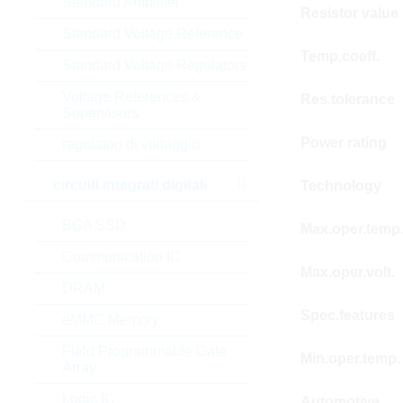
Standard Amplifier
Resistor value
Standard Voltage Reference
Temp.coeff.
Standard Voltage Regulators
Voltage References &
Res.tolerance
Supervisors
Power rating
regolatori di voltaggio
circuiti integrati digitali
Technology
BGA SSD
Max.oper.temp
Communication IC
Max.oper.volt.
DRAM
Spec.features
eMMC Memory
Field Programmable Gate
Min.oper.temp.
Array
Logic IC
Automotive